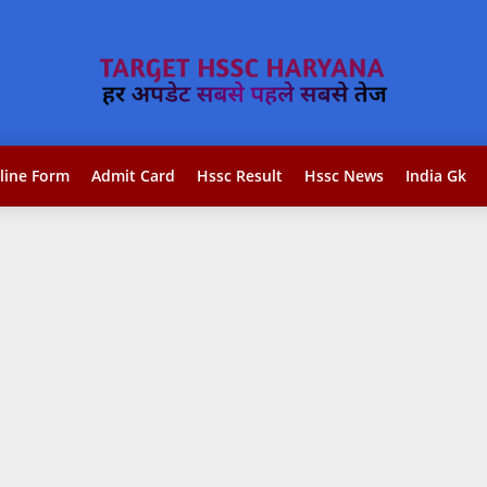
line Form
Admit Card
Hssc Result
Hssc News
India Gk