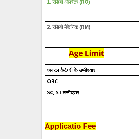
1. रेडियो ऑपरेटर (RO)
2. रेडियो मैकेनिक (RM)
Age Limit
जनरल कैटेगरी के उम्मीदवार
OBC
SC, ST उम्मीदवार
Applicatio Fee