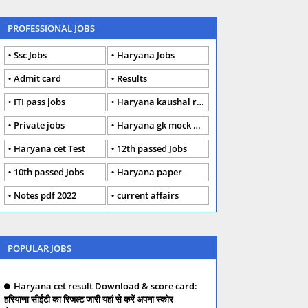
PROFESSIONAL JOBS
Ssc Jobs
Haryana Jobs
Admit card
Results
ITI pass jobs
Haryana kaushal rojgar
Private jobs
Haryana gk mock Test
Haryana cet Test
12th passed Jobs
10th passed Jobs
Haryana paper
Notes pdf 2022
current affairs
POPULAR JOBS
Haryana cet result Download & score card:
हरियाणा सीईटी का रिजल्ट जारी यहां से करें अपना स्कोर