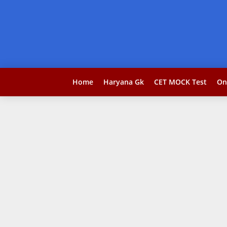
Home
Haryana Gk
CET MOCK Test
On