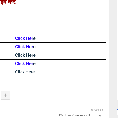
इब करें
Click Her
e
Click Her
e
Click Here
Click Her
e
Click Here
NEWER
PM-Kisan Samman Nidhi e kyc