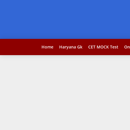
Home
Haryana Gk
CET MOCK Test
On