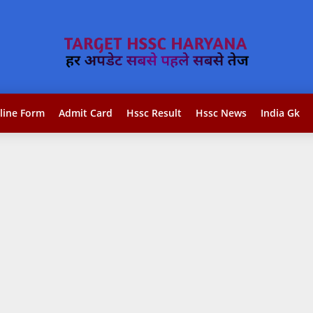
line Form
Admit Card
Hssc Result
Hssc News
India Gk