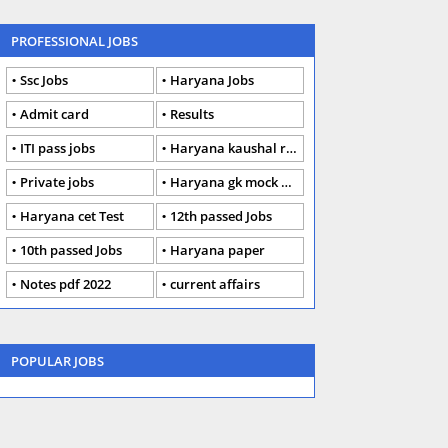
PROFESSIONAL JOBS
Ssc Jobs
Haryana Jobs
Admit card
Results
ITI pass jobs
Haryana kaushal rojgar
Private jobs
Haryana gk mock Test
Haryana cet Test
12th passed Jobs
10th passed Jobs
Haryana paper
Notes pdf 2022
current affairs
POPULAR JOBS